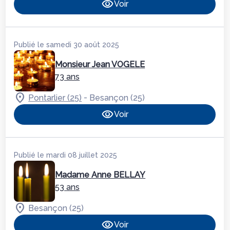
Voir
Publié le samedi 30 août 2025
Monsieur Jean VOGELE
73 ans
-
Pontarlier (25)
Besançon (25)
Voir
Publié le mardi 08 juillet 2025
Madame Anne BELLAY
53 ans
Besançon (25)
Voir