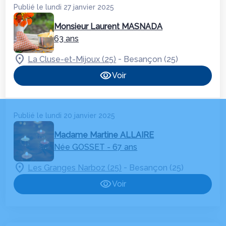
Publié le lundi 27 janvier 2025
Monsieur Laurent MASNADA
63 ans
-
La Cluse-et-Mijoux (25)
Besançon (25)
Voir
Publié le lundi 20 janvier 2025
Madame Martine ALLAIRE
Née GOSSET
- 67 ans
-
Les Granges Narboz (25)
Besançon (25)
Voir