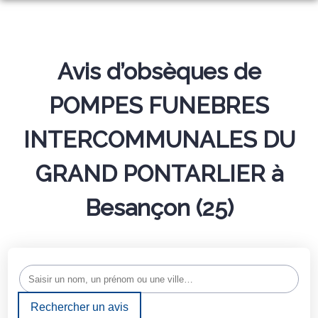
NOS SERVICES
MONUMENTS FUNÉRAIRES
ORGANISER DES OBSÈQUES
Avis d’obsèques de
PLAQUES ET ARTICLES FUNÉRAIRES
PRÉVOIR SES OBSÈQUES
POMPES FUNEBRES
NOTRE AGENCE
NOTRE CHAMBRE FUNÉRAIRE
SERVICES AUX FAMILLES
INTERCOMMUNALES DU
ESPACES HOMMAGES
GRAND PONTARLIER à
BLOG
Besançon (25)
Rechercher un avis