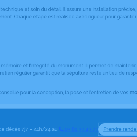
echnique et soin du détail. Il assure une installation précise
onument. Chaque étape est réalisée avec rigueur pour garanti
a mémoire et l’intégrité du monument. Il permet de maintenir 
tretien régulier garantit que la sépulture reste un lieu de re
onseille pour la conception, la pose et l’entretien de vos
mo
ce décès 7j7 – 24h/24 au
03 81 39 43 79
Prendre rende