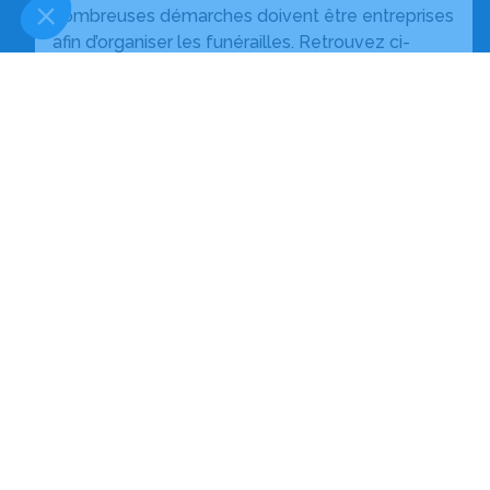
nombreuses démarches doivent être entreprises
afin d’organiser les funérailles. Retrouvez ci-
dessous toutes les informations nécessaires afin
de comprendre l’organisation des obsèques.
En savoir plus
POMPES FUNEBRES INTERCOMMUNA
Nos équipes vous aident à honorer la mémoire de la pe
perpétuer son souvenir dans le respect de ses volontés,
avec dignité dans son dernier voyage.
Notre agence