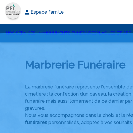
Aller
au
Espace famille
contenu
NOS SERVICES
MONUMENTS FUNÉRAIRES
PLAQUES ET ARTI
Marbrerie Funéraire
La marbrerie funéraire représente l’ensemble des 
cimetière : la confection d’un caveau, la créatio
funéraire mais aussi l’ornement de ce dernier pa
gravures.
Nous vous accompagnons dans le choix et la réa
funéraires
personnalisés, adaptés à vos souhaits 