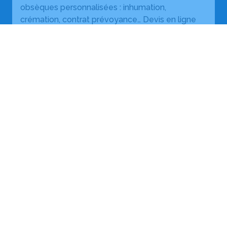
obsèques personnalisées : inhumation,
crémation, contrat prévoyance… Devis en ligne
gratuit et sans engagement.
En savoir plus
LES DU GRAND PONTARLIER
rsonne défunte de manière totalement personnalisée, à
 de ses valeurs et de ses convictions, pour l’accompagner