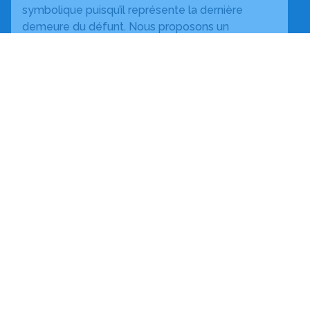
symbolique puisqu’il représente la dernière
demeure du défunt. Nous proposons un
monument unique qui reflétera au mieux la
personnalité du défunt.
En savoir plus
Obtenez un devis
Devis obsèques
Devis prévoyance
Devis marbrerie