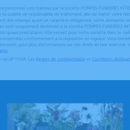
ère personnel sont traitées par la société POMPES FUNEBRES 
a qualité de responsable de traitement, afin de traiter votre de
nt des champs ayant un caractère obligatoire, votre demande ne p
es sont uniquement destinées à la société POMPES FUNEBRES
i qu’aux prestataires intervenant pour notre compte dans le cadr
t conservées conformément à la législation en vigueur. Vous bénéfi
sonnel, pour plus d’informations sur ces droits et leur exercice, 
alité
.
ar reCAPTCHA. Les
Règles de confidentialité
et
Conditions d’utilisa