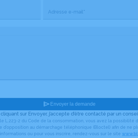
Adresse e-mail*
send
Envoyer la demande
 cliquant sur Envoyer, j’accepte d’être contacté par un conseil
le L.223-2 du Code de la consommation, vous avez la possibilité d
ste d’opposition au démarchage téléphonique (Bloctel) afin de ne 
informations ou pour vous inscrire, rendez-vous sur le site
www.blo