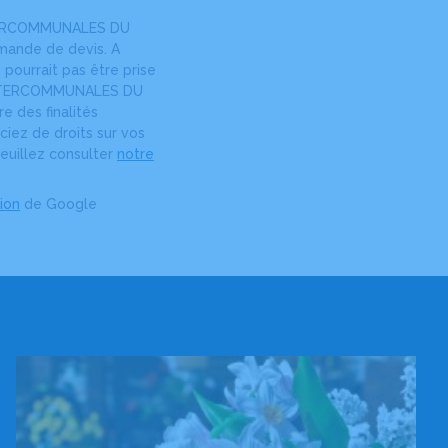
INTERCOMMUNALES DU
mande de devis. A
ourrait pas être prise
 INTERCOMMUNALES DU
e des finalités
ciez de droits sur vos
veuillez consulter
notre
tion
de Google