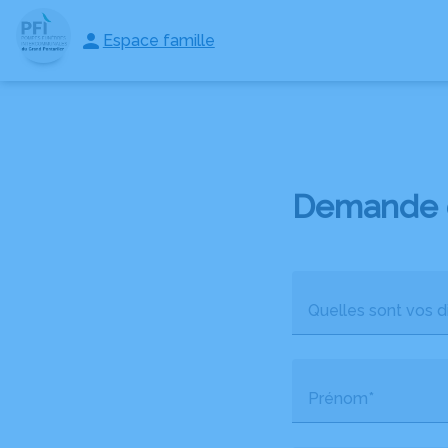
Aller
au
Espace famille
NOS SERVICES
MONUMENTS FUNÉRAIRES
PLAQUES ET ARTI
contenu
Demande 
Quelles sont vos di
Prénom*