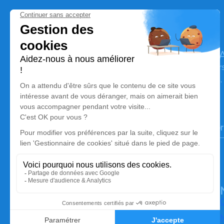
POMPES FUNEBRES INTERCOMMUNA
Nos équipes vous aident à honorer la mémoire de la pe
perpétuer son souvenir dans le respect de ses volontés,
avec dignité dans son dernier voyage.
Notre agence
Pompes Funèbres Intercommunales du Grand Pontarlier
03 81 39 43 79
agence@pfigrandpontarlier.fr
10 Rue Charles Maire – 25300 – Pontarlier
4.6/5 – 31 avis
O
M