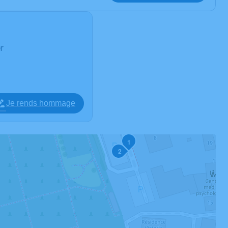
r
Je rends hommage
1
2