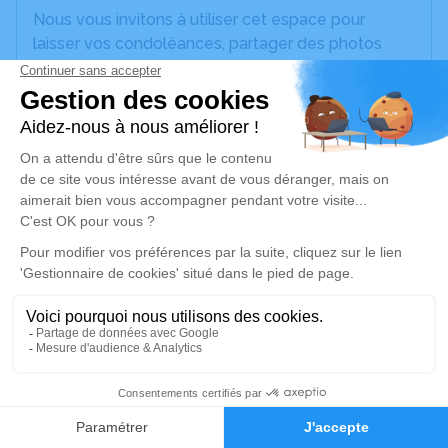
Nous vous invitons à utiliser cet espace pour
laisser vos condoléances, partager des photos
souvenirs, une anecdote ou exprimer vos pensées
à travers des poèmes ou des textes. Cet endroit
est un lieu d'expression dédié à honorer la
mémoire de Thierry PETIT.
Un service de plantation d’arbre hommage est
disponible ici
.
Je rends hommage
Cérémonie civile
samedi 12 octobre 2024 à 10h30
Cimetière de La Rivière-Drugeon
1
25560 La Rivière-Drugeon
Faire-part
Hommages