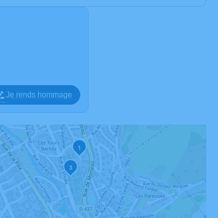
Je rends hommage
1
3