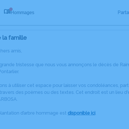
Part
Hommages
0
la famille
chers amis,
 grande tristesse que nous vous annonçons le décès de R
ontarlier.
ons à utiliser cet espace pour laisser vos condoléances, pa
travers des poèmes ou des textes. Cet endroit est un lieu 
ARBOSA.
plantation d’arbre hommage est
disponible ici
.