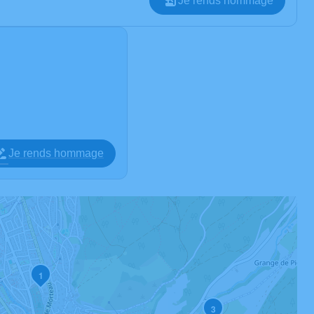
Je rends hommage
Je rends hommage
1
3