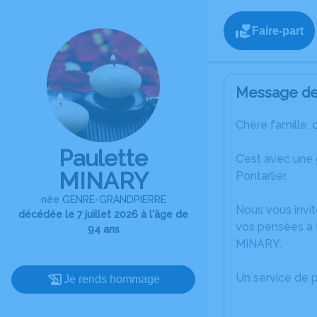
Faire-part
Message de 
Chère famille, 
Paulette
C’est avec une
MINARY
Pontarlier.
née GENRE-GRANDPIERRE
Nous vous invit
décédée le 7 juillet 2026 à l'âge de
vos pensées à t
94 ans
MINARY.
Un service de 
Je rends hommage