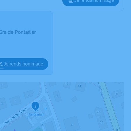
Je rends hommage
ra de Pontarlier
Je rends hommage
2