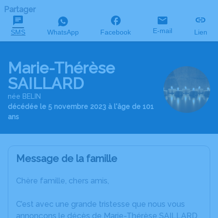
Partager
E-mail
SMS
WhatsApp
Facebook
Lien
Marie-Thérèse
SAILLARD
née BELIN
décédée le 5 novembre 2023 à l'âge de 101
ans
Message de la famille
Chère famille, chers amis,
C’est avec une grande tristesse que nous vous
annonçons le décès de Marie-Thérèse SAILLARD