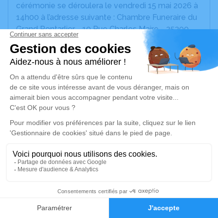
cérémonie se déroulera le vendredi 15 mai 2026 à
14h00 à l’adresse suivante : Chambre Funeraire du
Grand Pontarlier - 10 Rue Charles Maire - 25300
Pontarlier.
Nous vous invitons à utiliser cet espace pour
laisser vos condoléances, partager des photos
souvenirs, une anecdote ou exprimer vos pensées
à travers des poèmes ou des textes. Cet endroit
est un lieu d'expression dédié à honorer la
mémoire de Marie-Rose LANÇON.
Un service de plantation d’arbre hommage est
disponible ici
.
Je rends hommage
3
Faire-part
Hommages
Cérémonie civile