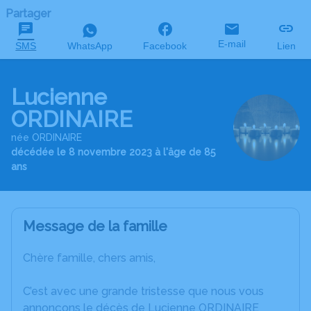
Partager
E-mail
SMS
WhatsApp
Facebook
Lien
Lucienne
ORDINAIRE
née ORDINAIRE
décédée le 8 novembre 2023 à l'âge de 85
ans
Message de la famille
Chère famille, chers amis,
C’est avec une grande tristesse que nous vous
annonçons le décès de Lucienne ORDINAIRE