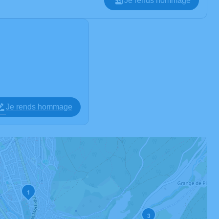
Je rends hommage
Je rends hommage
1
3