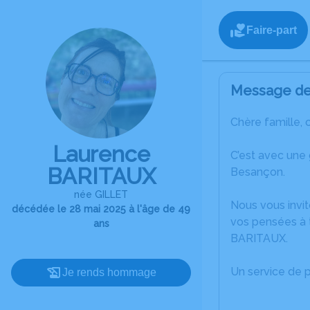
Faire-part
Message de 
Chère famille, 
Laurence
C’est avec une
BARITAUX
Besançon.
née GILLET
Nous vous invit
décédée le 28 mai 2025 à l'âge de 49
vos pensées à 
ans
BARITAUX.
Un service de 
Je rends hommage