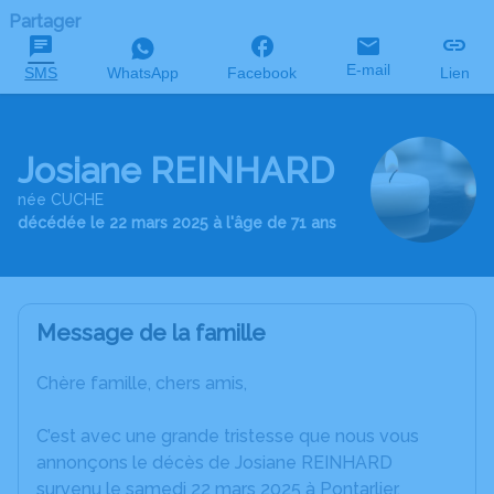
Partager
E-mail
SMS
WhatsApp
Facebook
Lien
Josiane REINHARD
née CUCHE
décédée le 22 mars 2025 à l'âge de 71 ans
Message de la famille
Chère famille, chers amis,
C’est avec une grande tristesse que nous vous
annonçons le décès de Josiane REINHARD
survenu le samedi 22 mars 2025 à Pontarlier.