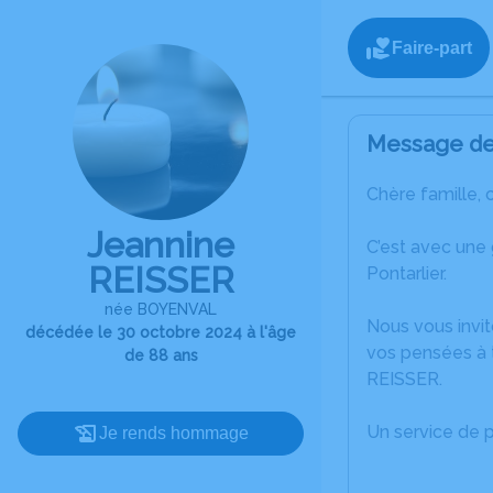
Faire-part
Message de 
Chère famille, 
Jeannine
C’est avec une
REISSER
Pontarlier.
née BOYENVAL
Nous vous invit
décédée le 30 octobre 2024 à l'âge
vos pensées à 
de 88 ans
REISSER.
Un service de 
Je rends hommage