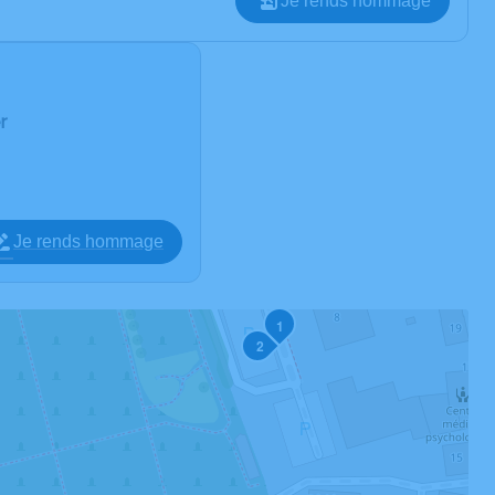
Je rends hommage
r
Je rends hommage
1
2