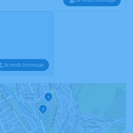
Je rends hommage
Je rends hommage
1
3