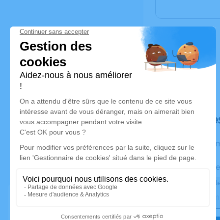
Déroulé de
Les inform
Activez une ale
Recevoir une ale