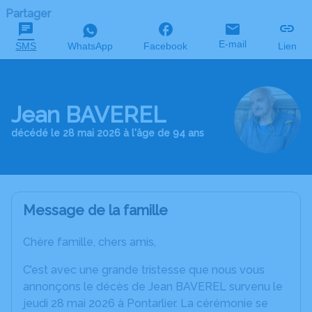
Partager
E-mail
SMS
WhatsApp
Facebook
Lien
Jean BAVEREL
décédé le 28 mai 2026 à l'âge de 94 ans
Message de la famille
Chère famille, chers amis,
C’est avec une grande tristesse que nous vous
annonçons le décès de Jean BAVEREL survenu le
jeudi 28 mai 2026 à Pontarlier. La cérémonie se