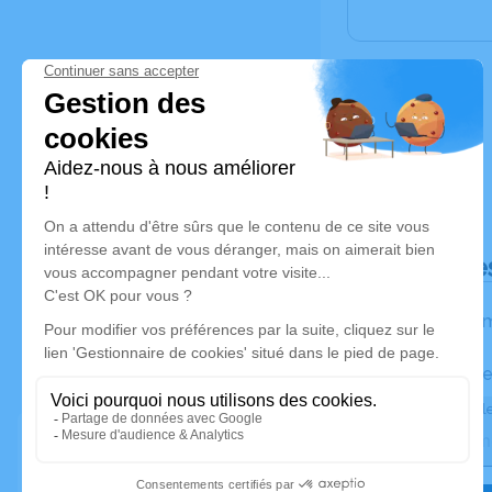
Déroulé de
Les inform
Activez une ale
Recevoir une ale