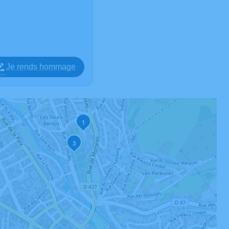
Je rends hommage
1
3