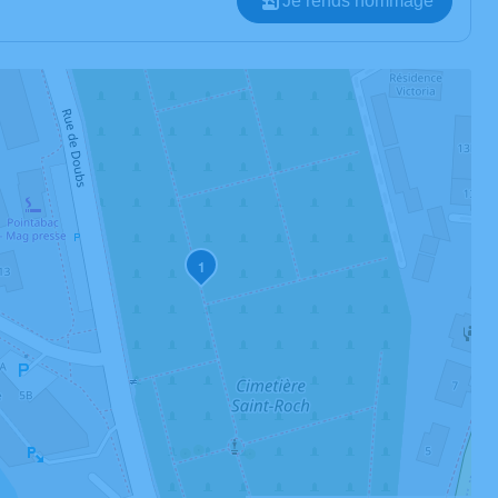
Je rends hommage
1