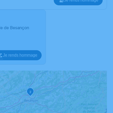
Je rends hommage
de de Besançon
Je rends hommage
2