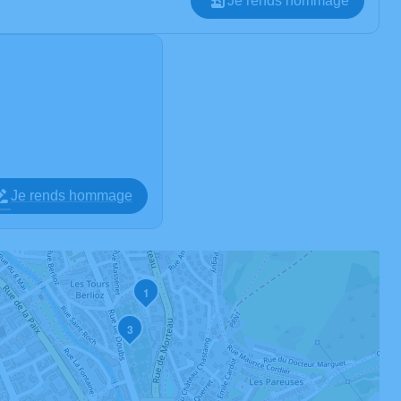
Je rends hommage
Je rends hommage
1
3