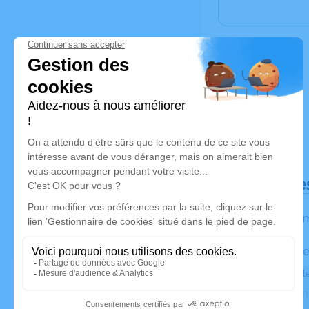
Déroulé de
Les inform
Activez une ale
Recevoir une ale