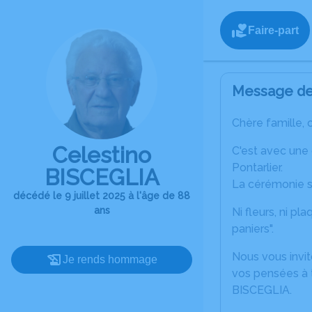
Faire-part
Message de 
Chère famille, 
Celestino
C'est avec une
Pontarlier.
BISCEGLIA
La cérémonie se 
décédé le 9 juillet 2025 à l'âge de 88
ans
Ni fleurs, ni pl
paniers".
Nous vous invit
Je rends hommage
vos pensées à t
BISCEGLIA.