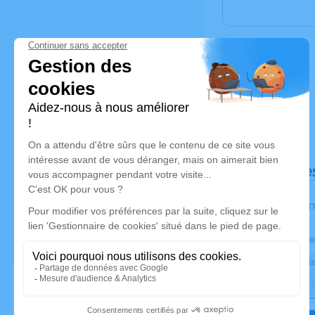
Déroulé de
Les inform
Activez une ale
Recevoir une ale