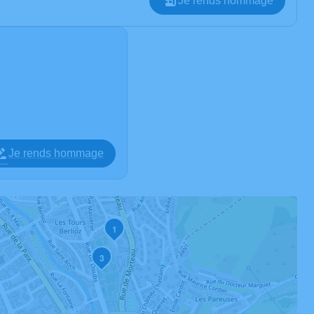
Je rends hommage
Je rends hommage
1
3