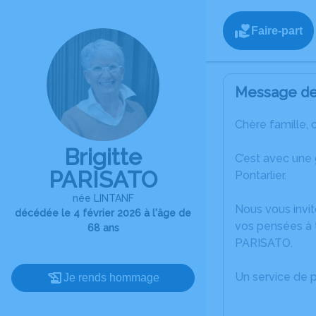
Faire-part
Message de 
Chère famille, 
Brigitte
C’est avec une
PARISATO
Pontarlier.
née LINTANF
Nous vous invit
décédée le 4 février 2026 à l'âge de
vos pensées à t
68 ans
PARISATO.
Un service de 
Je rends hommage