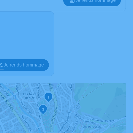
Je rends hommage
Je rends hommage
1
3