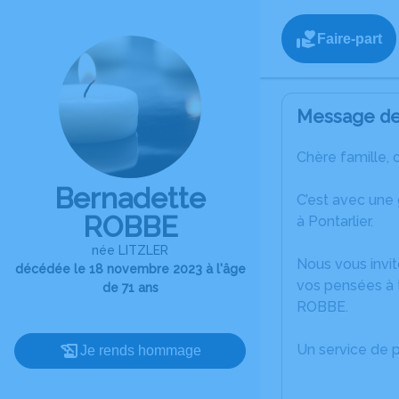
Faire-part
Message de 
Chère famille, 
Bernadette
C’est avec une
ROBBE
à Pontarlier.
née LITZLER
Nous vous invit
décédée le 18 novembre 2023 à l'âge
vos pensées à 
de 71 ans
ROBBE.
Un service de 
Je rends hommage