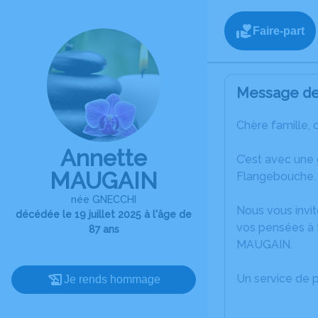
Faire-part
Message de 
Chère famille, 
Annette
C’est avec une
MAUGAIN
Flangebouche.
née GNECCHI
Nous vous invit
décédée le 19 juillet 2025 à l'âge de
vos pensées à t
87 ans
MAUGAIN.
Un service de 
Je rends hommage