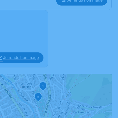
Je rends hommage
Je rends hommage
1
3