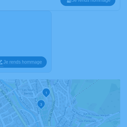
Je rends hommage
Je rends hommage
1
3