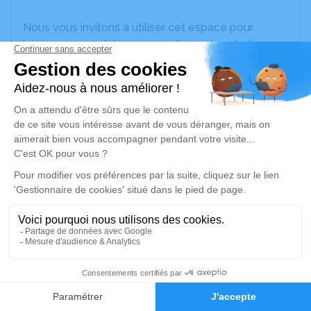
Nous vous invitons à utiliser cet espace pour
laisser vos condoléances, partager des photos
souvenirs, une anecdote ou exprimer vos pensées
à travers des poèmes ou des textes. Cet endroit
est un lieu d'expression dédié à honorer la
mémoire d’Alex ABT.
Un service de plantation d’arbre hommage est
disponible ici
.
Je rends hommage
Cérémonie civile
lundi 22 juillet 2024 à 14h00
5
Chambre Funeraire du Gra de Pontarlier
10 Rue Charles Maire
Faire-part
Hommages
25300 Pontarlier