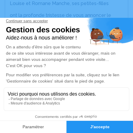
Louise et Romane Manche, ses petites-filles
ont la profonde tristesse de vous annoncer le
décès de
Monsieur Alain ROBLIN
survenu le vendredi 28 novembre 2025 à
Pontarlier.
La cérémonie se déroulera le vendredi 05
décembre 2025 à 14h00 à l’adresse suivante :
Chambre Funéraire du Grand Pontarlier - 10 Rue
Charles Maire - 25300 Pontarlier.
Nous vous invitons à utiliser cet espace pour
laisser vos condoléances, partager des photos
souvenirs, une anecdote ou exprimer vos pensées
à travers des poèmes ou des textes. Cet endroit
4
est un lieu d'expression dédié à honorer la
mémoire d’Alain ROBLIN.
Faire-part
Hommages