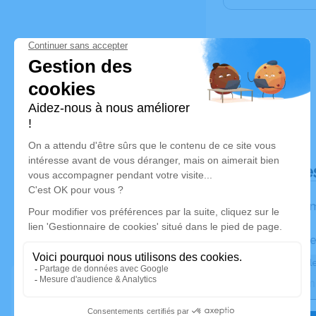
Déroulé de
Les inform
Activez une ale
Recevoir une ale